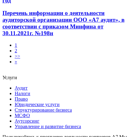
год
Перечень информации о деятельности
аудиторской организации ООО «А7 аудит», в
соответствии с приказом Минфина от
30.11.2021г. №198н
1
2
>>
»
Услуги
Аудит
Налоги
Право
Юридические услуги
Структурирование бизнеса
МСФО
Аутсорсинг
Управление и развитие бизнеса
Подключайтесь к программе лояльности партнеров А7
Мы